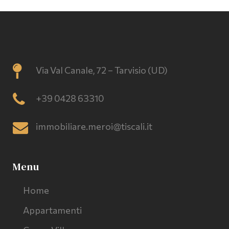
Via Val Canale, 72 – Tarvisio (UD)
+39 0428 63310
immobiliare.meroi@tiscali.it
Menu
Home
Appartamenti