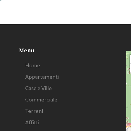
Menu
Home
Appartamenti
Case e Ville
Commerciale
Terreni
Affitti