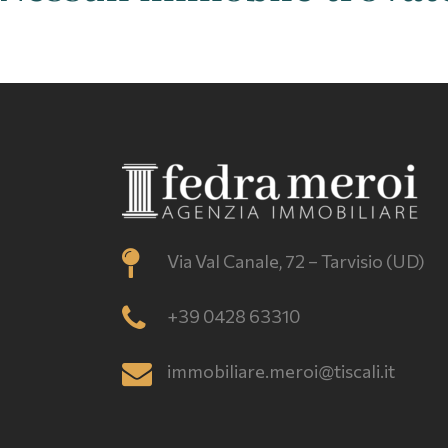
Via Val Canale, 72 – Tarvisio (UD)
+39 0428 63310
immobiliare.meroi@tiscali.it