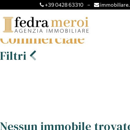
+39 0428 63310
–
immobiliare.
Commerciale
Filtri
Nessun immobile trovat