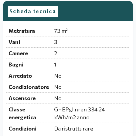
Scheda tecnica
Metratura
73 m
2
Vani
3
Camere
2
Bagni
1
Arredato
No
Condizionatore
No
Ascensore
No
Classe
G - EPgl.nren 334.24
energetica
kWh/m2 anno
Condizioni
Da ristrutturare