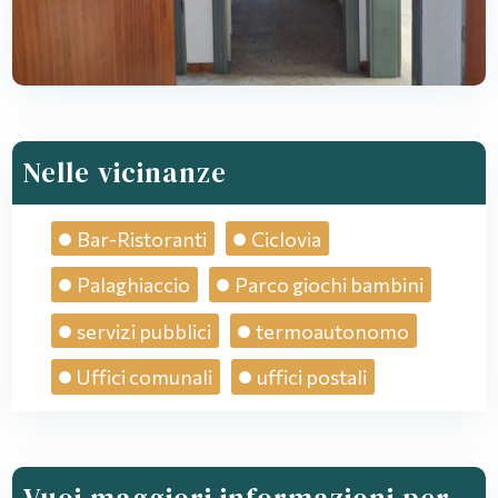
Nelle vicinanze
Bar-Ristoranti
Ciclovia
Palaghiaccio
Parco giochi bambini
servizi pubblici
termoautonomo
Uffici comunali
uffici postali