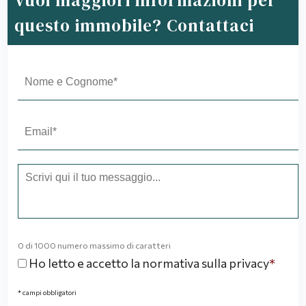
Vuoi maggiori informazioni per
questo immobile? Contattaci
N
o
m
e
E
e
m
c
a
o
i
T
g
l
e
n
*
s
o
t
m
o
e
0 di 1000 numero massimo di caratteri
*
C
Ho letto e accetto la
normativa sulla privacy
*
o
n
* campi obbligatori