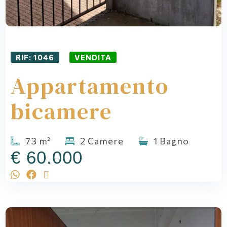
RIF: 1046
VENDITA
Appartamento
bicamere
73 m
2 Camere
1 Bagno
2
€ 60.000